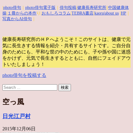
|
photo俳句
｜
photo俳句電子版
｜
俳句投稿
|
健康長寿研究所
||
中国健康体
操
|
１冊からの本作
り|
おもしろコラム
|
TEBRA書店
|
kaoru
|about us
|
HP
｜
写真からAI俳句
｜
健康長寿研究所のＨＰへようこそ！このサイトは、健康で元
気に長生きする情報を紹介・共有するサイトです。
ご自分自
身のためにも、平和な世の中のためにも、子や孫や国に迷惑
をかけず、元気で長生きするとともに、自然にフェイドアウ
トいたしましょう！
photo俳句を投稿する
空っ風
日光江戸村
2015年12月06日