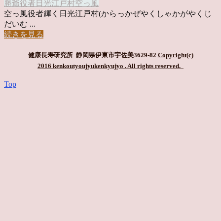
勝爺
役者
日光江戸村
空っ風
空っ風役者輝く日光江戸村(からっかぜやくしゃかがやくじ
だいむ ...
続きを見る
健康長寿研究所 静岡県伊東市宇佐美3629-82
Copyright(c)
2016 kenkoutyoujyukenkyujyo
. All rights reserved.
Top