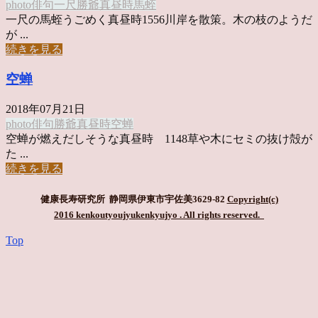
photo俳句
一尺
勝爺
真昼時
馬蛭
一尺の馬蛭うごめく真昼時1556川岸を散策。木の枝のようだ
が ...
続きを見る
空蝉
2018年07月21日
photo俳句
勝爺
真昼時
空蝉
空蝉が燃えだしそうな真昼時 1148草や木にセミの抜け殻が
た ...
続きを見る
健康長寿研究所 静岡県伊東市宇佐美3629-82
Copyright(c)
2016 kenkoutyoujyukenkyujyo
. All rights reserved.
Top