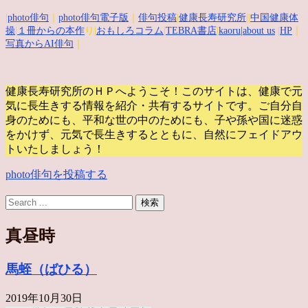
|
photo俳句
｜
photo俳句電子版
｜
俳句投稿
|
健康長寿研究所
||
中国健康体
操
|
１冊からの本作
り|
おもしろコラム
|
TEBRA書店
|
kaoru
|about us
|
HP
｜
写真からAI俳句
｜
健康長寿研究所のＨＰへようこそ！このサイトは、健康で元
気に長生きする情報を紹介・共有するサイトです。
ご自分自
身のためにも、平和な世の中のためにも、子や孫や国に迷惑
をかけず、元気で長生きするとともに、自然にフェイドアウ
トいたしましょう！
photo俳句を投稿する
真昼時
馬蛭（ばひる）
2019年10月30日