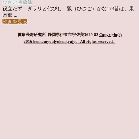
ひさご
勝爺
瓢
役立たず ダラリと侘びし 瓢（ひさご）かな173昔は、果
肉部 ...
続きを見る
健康長寿研究所 静岡県伊東市宇佐美3629-82
Copyright(c)
2016 kenkoutyoujyukenkyujyo
. All rights reserved.