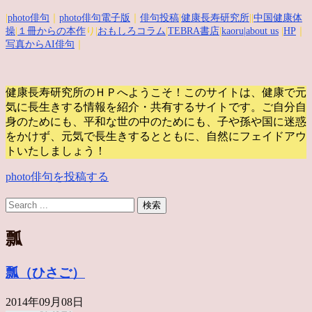
|
photo俳句
｜
photo俳句電子版
｜
俳句投稿
|
健康長寿研究所
||
中国健康体
操
|
１冊からの本作
り|
おもしろコラム
|
TEBRA書店
|
kaoru
|about us
|
HP
｜
写真からAI俳句
｜
健康長寿研究所のＨＰへようこそ！このサイトは、健康で元
気に長生きする情報を紹介・共有するサイトです。
ご自分自
身のためにも、平和な世の中のためにも、子や孫や国に迷惑
をかけず、元気で長生きするとともに、自然にフェイドアウ
トいたしましょう！
photo俳句を投稿する
瓢
瓢（ひさご）
2014年09月08日