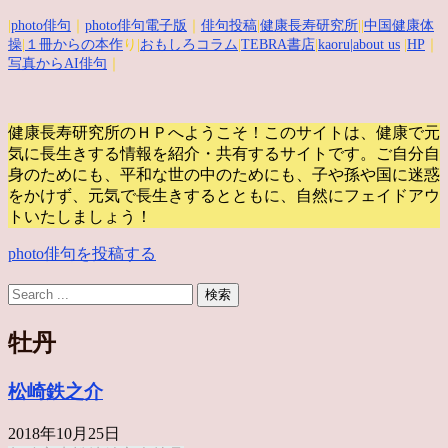
|
photo俳句
｜
photo俳句電子版
｜
俳句投稿
|
健康長寿研究所
||
中国健康体
操
|
１冊からの本作
り|
おもしろコラム
|
TEBRA書店
|
kaoru
|about us
|
HP
｜
写真からAI俳句
｜
健康長寿研究所のＨＰへようこそ！このサイトは、健康で元
気に長生きする情報を紹介・共有するサイトです。
ご自分自
身のためにも、平和な世の中のためにも、子や孫や国に迷惑
をかけず、元気で長生きするとともに、自然にフェイドアウ
トいたしましょう！
photo俳句を投稿する
牡丹
松崎鉄之介
2018年10月25日