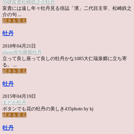
句碑
富貴
松崎鉄之介
牡丹
富貴には遠し年々牡丹見る俳誌「濱」二代目主宰、松崎鉄之
介の句 ...
続きを見る
牡丹
2018年04月21日
photo俳句
勝爺
牡丹
立って良し座って良しの牡丹かな1085大仁瑞泉郷に立ち寄
る。 ...
続きを見る
牡丹
2015年04月19日
まどか
牡丹
ボタンでも花の牡丹の美しき435photo by kj
続きを見る
牡丹