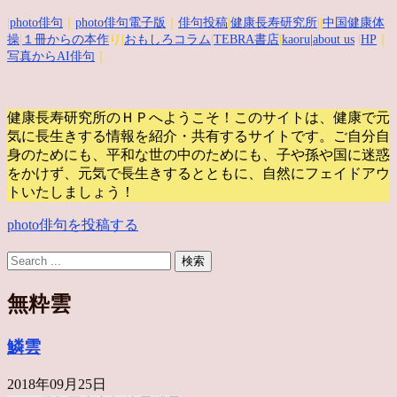
|
photo俳句
｜
photo俳句電子版
｜
俳句投稿
|
健康長寿研究所
||
中国健康体
操
|
１冊からの本作
り|
おもしろコラム
|
TEBRA書店
|
kaoru
|about us
|
HP
｜
写真からAI俳句
｜
健康長寿研究所のＨＰへようこそ！このサイトは、健康で元
気に長生きする情報を紹介・共有するサイトです。
ご自分自
身のためにも、平和な世の中のためにも、子や孫や国に迷惑
をかけず、元気で長生きするとともに、自然にフェイドアウ
トいたしましょう！
photo俳句を投稿する
無粋雲
鱗雲
2018年09月25日