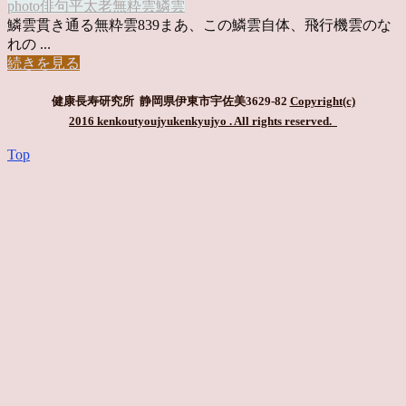
photo俳句
平太老
無粋雲
鱗雲
鱗雲貫き通る無粋雲839まあ、この鱗雲自体、飛行機雲のな
れの ...
続きを見る
健康長寿研究所 静岡県伊東市宇佐美3629-82
Copyright(c)
2016 kenkoutyoujyukenkyujyo
. All rights reserved.
Top