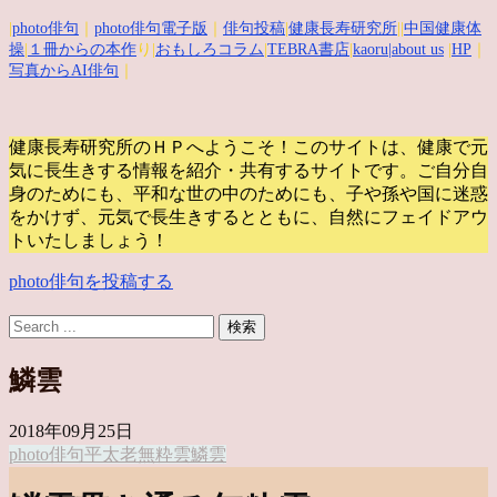
|
photo俳句
｜
photo俳句電子版
｜
俳句投稿
|
健康長寿研究所
||
中国健康体
操
|
１冊からの本作
り|
おもしろコラム
|
TEBRA書店
|
kaoru
|about us
|
HP
｜
写真からAI俳句
｜
健康長寿研究所のＨＰへようこそ！このサイトは、健康で元
気に長生きする情報を紹介・共有するサイトです。
ご自分自
身のためにも、平和な世の中のためにも、子や孫や国に迷惑
をかけず、元気で長生きするとともに、自然にフェイドアウ
トいたしましょう！
photo俳句を投稿する
鱗雲
2018年09月25日
photo俳句
平太老
無粋雲
鱗雲