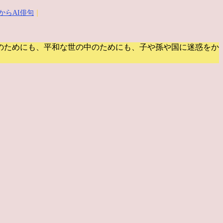
からAI俳句
｜
のためにも、平和な世の中のためにも、子や孫や国に迷惑をか