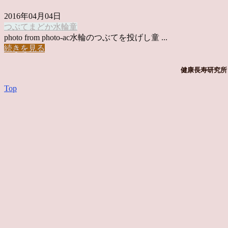
2016年04月04日
つぶて
まどか
水輪
童
photo from photo-ac水輪のつぶてを投げし童 ...
続きを見る
健康長寿研究所 
Top