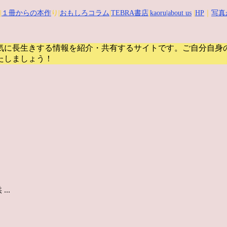
|
１冊からの本作
り|
おもしろコラム
|
TEBRA書店
|
kaoru
|about us
|
HP
｜
写真
気に長生きする情報を紹介・共有するサイトです。
ご自分自身
たしましょう！
..