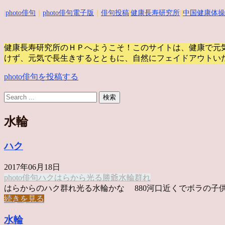
|
photo俳句
｜
photo俳句電子版
｜
俳句投稿
|
健康長寿研究所
||
中国健康体操
健康長寿研究所のＨＰへようこそ！このサイトは、健康で元
けず、元気で長生きするとともに、自然にフェイドアウトい
photo俳句を投稿する
水輪
ハク
2017年06月18日
photo俳句
ハク
はらから
光る
勝爺
水輪
群れ
はらからのハク群れ光る水輪かな 880河口近くでボラの子供 .
続きを見る
水輪