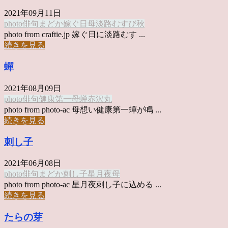
2021年09月11日
photo俳句
まどか
嫁ぐ日
母
淡路むすび
秋
photo from craftie.jp 嫁ぐ日に淡路むす ...
続きを見る
蟬
2021年08月09日
photo俳句
健康第一
母
蝉
赤沢丸
photo from photo-ac 母想い健康第一蟬が鳴 ...
続きを見る
刺し子
2021年06月08日
photo俳句
まどか
刺し子
星月夜
母
photo from photo-ac 星月夜刺し子に込める ...
続きを見る
たらの芽