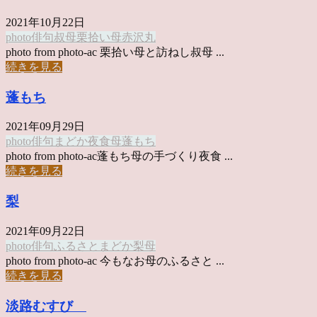
2021年10月22日
photo俳句
叔母
栗拾い
母
赤沢丸
photo from photo-ac 栗拾い母と訪ねし叔母 ...
続きを見る
蓬もち
2021年09月29日
photo俳句
まどか
夜食
母
蓬もち
photo from photo-ac蓬もち母の手づくり夜食 ...
続きを見る
梨
2021年09月22日
photo俳句
ふるさと
まどか
梨
母
photo from photo-ac 今もなお母のふるさと ...
続きを見る
淡路むすび