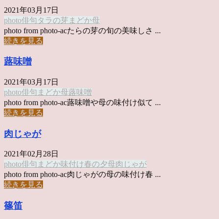
2021年03月17日
photo俳句
タラの芽
まどか
母
photo from photo-acたらの芽の旬の美味しさ ...
続きを見る
蕗味噌
2021年03月17日
photo俳句
まどか
母
蕗味噌
photo from photo-ac蕗味噌や母の味付け似て ...
続きを見る
肉じゃが
2021年02月28日
photo俳句
まどか
味付け
春の夕
母
肉じゃが
photo from photo-ac肉じゃがの母の味付け春 ...
続きを見る
篠笛