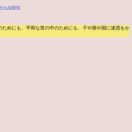
からAI俳句
｜
のためにも、平和な世の中のためにも、子や孫や国に迷惑をか