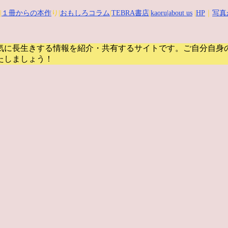
|
１冊からの本作
り|
おもしろコラム
|
TEBRA書店
|
kaoru
|about us
|
HP
｜
写真
気に長生きする情報を紹介・共有するサイトです。
ご自分自身
たしましょう！