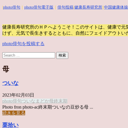
|
photo俳句
｜
photo俳句電子版
｜
俳句投稿
|
健康長寿研究所
||
中国健康体操
健康長寿研究所のＨＰへようこそ！このサイトは、健康で元
けず、元気で長生きするとともに、自然にフェイドアウトい
photo俳句を投稿する
母
ついな
2023年02月03日
photo俳句
ついな
まどか
母
終末期
Photo fron photo-ac終末期ついなの豆炒る母 ...
続きを見る
栗拾い