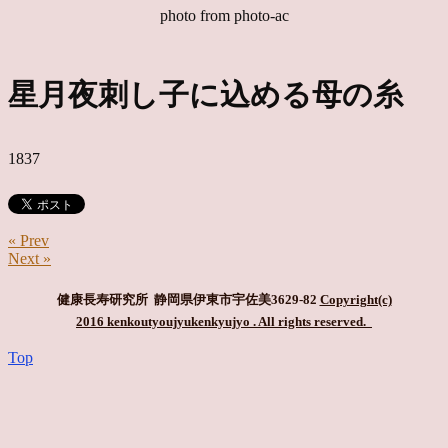
photo from photo-ac
星月夜刺し子に込める母の糸
1837
« Prev
Next »
健康長寿研究所 静岡県伊東市宇佐美3629-82
Copyright(c)
2016 kenkoutyoujyukenkyujyo
. All rights reserved.
Top