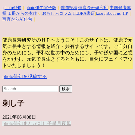
|
photo俳句
｜
photo俳句電子版
｜
俳句投稿
|
健康長寿研究所
||
中国健康体
操
|
１冊からの本作
り|
おもしろコラム
|
TEBRA書店
|
kaoru
|about us
|
HP
｜
写真からAI俳句
｜
健康長寿研究所のＨＰへようこそ！このサイトは、健康で元
気に長生きする情報を紹介・共有するサイトです。
ご自分自
身のためにも、平和な世の中のためにも、子や孫や国に迷惑
をかけず、元気で長生きするとともに、自然にフェイドアウ
トいたしましょう！
photo俳句を投稿する
刺し子
2021年06月08日
photo俳句
まどか
刺し子
星月夜
母