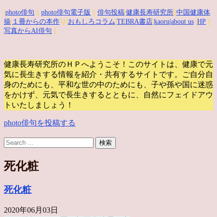
|
photo俳句
｜
photo俳句電子版
｜
俳句投稿
|
健康長寿研究所
||
中国健康体
操
|
１冊からの本作
り|
おもしろコラム
|
TEBRA書店
|
kaoru
|about us
|
HP
｜
写真からAI俳句
｜
健康長寿研究所のＨＰへようこそ！このサイトは、健康で元
気に長生きする情報を紹介・共有するサイトです。
ご自分自
身のためにも、平和な世の中のためにも、子や孫や国に迷惑
をかけず、元気で長生きするとともに、自然にフェイドアウ
トいたしましょう！
photo俳句を投稿する
死化粧
死化粧
2020年06月03日