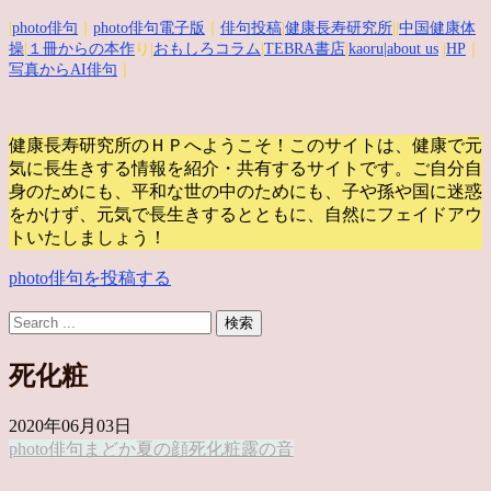
|
photo俳句
｜
photo俳句電子版
｜
俳句投稿
|
健康長寿研究所
||
中国健康体
操
|
１冊からの本作
り|
おもしろコラム
|
TEBRA書店
|
kaoru
|about us
|
HP
｜
写真からAI俳句
｜
健康長寿研究所のＨＰへようこそ！このサイトは、健康で元
気に長生きする情報を紹介・共有するサイトです。
ご自分自
身のためにも、平和な世の中のためにも、子や孫や国に迷惑
をかけず、元気で長生きするとともに、自然にフェイドアウ
トいたしましょう！
photo俳句を投稿する
死化粧
2020年06月03日
photo俳句
まどか
夏の顔
死化粧
露の音