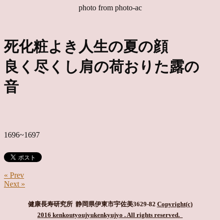
photo from photo-ac
死化粧よき人生の夏の顔
良く尽くし肩の荷おりた露の
音
1696~1697
« Prev
Next »
健康長寿研究所 静岡県伊東市宇佐美3629-82
Copyright(c)
2016 kenkoutyoujyukenkyujyo
. All rights reserved.