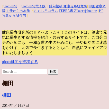
|
photo俳句
｜
photo俳句電子版
｜
俳句投稿
|
健康長寿研究所
||
中国健康体
操
|
１冊からの本作
り|
おもしろコラム
|
TEBRA書店
|
kaoru
|about us
|
HP
｜
写真からAI俳句
｜
健康長寿研究所のＨＰへようこそ！このサイトは、健康で元
気に長生きする情報を紹介・共有するサイトです。
ご自分自
身のためにも、平和な世の中のためにも、子や孫や国に迷惑
をかけず、元気で長生きするとともに、自然にフェイドアウ
トいたしましょう！
photo俳句を投稿する
棚田
棚田
2014年04月27日