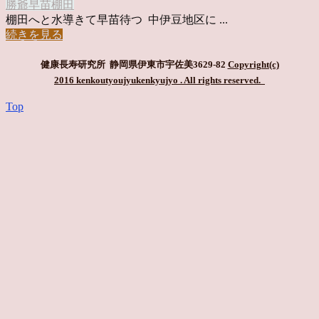
勝爺
早苗
棚田
棚田へと水導きて早苗待つ 中伊豆地区に ...
続きを見る
健康長寿研究所 静岡県伊東市宇佐美3629-82
Copyright(c)
2016 kenkoutyoujyukenkyujyo
. All rights reserved.
Top