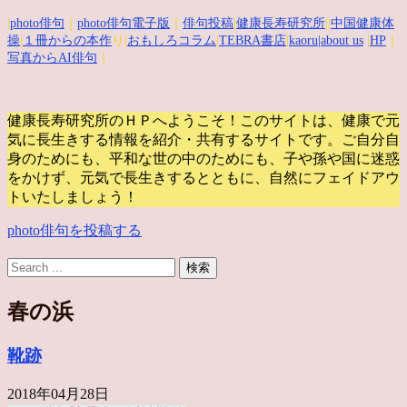
|
photo俳句
｜
photo俳句電子版
｜
俳句投稿
|
健康長寿研究所
||
中国健康体
操
|
１冊からの本作
り|
おもしろコラム
|
TEBRA書店
|
kaoru
|about us
|
HP
｜
写真からAI俳句
｜
健康長寿研究所のＨＰへようこそ！このサイトは、健康で元
気に長生きする情報を紹介・共有するサイトです。
ご自分自
身のためにも、平和な世の中のためにも、子や孫や国に迷惑
をかけず、元気で長生きするとともに、自然にフェイドアウ
トいたしましょう！
photo俳句を投稿する
春の浜
靴跡
2018年04月28日