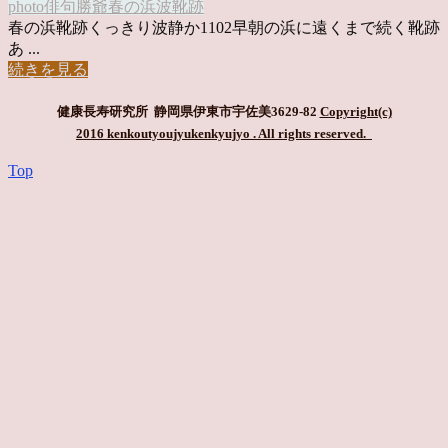
photo俳句
勝爺
春の浜
波
靴跡
春の浜靴跡くっきり波静か1102早朝の浜に遠くまで続く靴跡
あ ...
続きを見る
健康長寿研究所 静岡県伊東市宇佐美3629-82
Copyright(c)
2016 kenkoutyoujyukenkyujyo
. All rights reserved.
Top