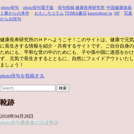
|
photo俳句
｜
photo俳句電子版
｜
俳句投稿
|
健康長寿研究所
||
中国健康体操
|
１冊からの本作
り|
おもしろコラム
|
TEBRA書店
|
kaoru
|about us
|
HP
｜
写真
からAI俳句
｜
健康長寿研究所のＨＰへようこそ！このサイトは、健康で元気
に長生きする情報を紹介・共有するサイトです。
ご自分自身の
ためにも、平和な世の中のためにも、子や孫や国に迷惑をかけ
ず、元気で長生きするとともに、自然にフェイドアウトいたし
ましょう！
photo俳句を投稿する
靴跡
2018年04月28日
photo俳句
勝爺
春の浜
波
靴跡