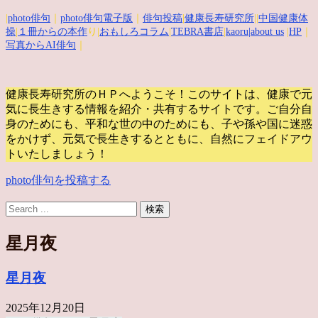
|
photo俳句
｜
photo俳句電子版
｜
俳句投稿
|
健康長寿研究所
||
中国健康体
操
|
１冊からの本作
り|
おもしろコラム
|
TEBRA書店
|
kaoru
|about us
|
HP
｜
写真からAI俳句
｜
健康長寿研究所のＨＰへようこそ！このサイトは、健康で元
気に長生きする情報を紹介・共有するサイトです。
ご自分自
身のためにも、平和な世の中のためにも、子や孫や国に迷惑
をかけず、元気で長生きするとともに、自然にフェイドアウ
トいたしましょう！
photo俳句を投稿する
星月夜
星月夜
2025年12月20日