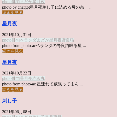
photo俳句
まどか
星月夜
photo by chatgpt星月夜刺し子に込める母の糸 ...
続きを見る
星月夜
2021年10月31日
photo俳句
ベランダ
まどか
星月夜
野良猫
photo from photo-acベランダの野良猫眠る星 ...
続きを見る
星月夜
2021年10月22日
photo俳句
星月夜
赤沢丸
photo from photo-ac 星連れて威張ってまん ...
続きを見る
刺し子
2021年06月08日