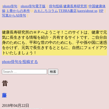
|
photo俳句
｜
photo俳句電子版
｜
俳句投稿
|
健康長寿研究所
||
中国健康体
操
|
１冊からの本作
り|
おもしろコラム
|
TEBRA書店
|
kaoru
|about us
|
HP
｜
写真からAI俳句
｜
健康長寿研究所のＨＰへようこそ！このサイトは、健康で元
気に長生きする情報を紹介・共有するサイトです。
ご自分自
身のためにも、平和な世の中のためにも、子や孫や国に迷惑
をかけず、元気で長生きするとともに、自然にフェイドアウ
トいたしましょう！
photo俳句を投稿する
昔
藤
2018年04月22日