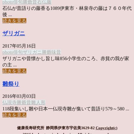
photo俳句
勝爺
昔
石仏
藤
石仏が昔語りの藤香る1089伊東市・林泉寺の藤は７６０年代
後 ...
続きを見る
ザリガニ
2017年05月16日
photo俳句
ザリガニ
勝爺
味
昔
ザリガニや昔懐かし旨し味856小学生のころ、赤貧の我が家
の主 ...
続きを見る
雛祭り
2016年03月03日
仏現寺
勝爺
昔
雛人形
118段集いし雛や日本一仏現寺雛が集いて昔語り579～580 ...
続きを見る
健康長寿研究所 静岡県伊東市宇佐美3629-82
Copyright(c)