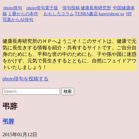
|
photo俳句
｜
photo俳句電子版
｜
俳句投稿
|
健康長寿研究所
||
中国健康体
操
|
１冊からの本作
り|
おもしろコラム
|
TEBRA書店
|
kaoru
|about us
|
HP
｜
写真からAI俳句
｜
健康長寿研究所のＨＰへようこそ！このサイトは、健康で元
気に長生きする情報を紹介・共有するサイトです。
ご自分自
身のためにも、平和な世の中のためにも、子や孫や国に迷惑
をかけず、元気で長生きするとともに、自然にフェイドアウ
トいたしましょう！
photo俳句を投稿する
弔辞
弔辞
2015年01月12日