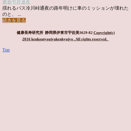
勝爺
弔辞
通夜
揺れるバス冷川峠通夜の路年明けに車のミッションが壊れた
のと、 ...
続きを見る
健康長寿研究所 静岡県伊東市宇佐美3629-82
Copyright(c)
2016 kenkoutyoujyukenkyujyo
. All rights reserved.
Top