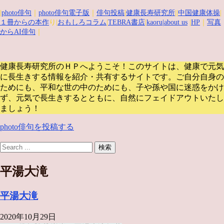
|
photo俳句
｜
photo俳句電子版
｜
俳句投稿
|
健康長寿研究所
||
中国健康体操
|
１冊からの本作
り|
おもしろコラム
|
TEBRA書店
|
kaoru
|about us
|
HP
｜
写真
からAI俳句
｜
健康長寿研究所のＨＰへようこそ！このサイトは、健康で元気
に長生きする情報を紹介・共有するサイトです。
ご自分自身の
ためにも、平和な世の中のためにも、子や孫や国に迷惑をかけ
ず、元気で長生きするとともに、自然にフェイドアウトいたし
ましょう！
photo俳句を投稿する
平湯大滝
平湯大滝
2020年10月29日