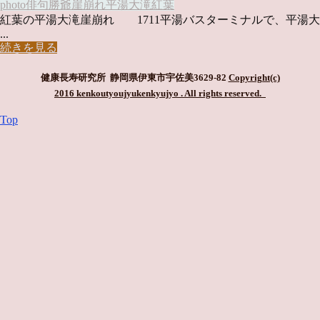
photo俳句
勝爺
崖崩れ
平湯大滝
紅葉
紅葉の平湯大滝崖崩れ 1711平湯バスターミナルで、平湯大
...
続きを見る
健康長寿研究所 静岡県伊東市宇佐美3629-82
Copyright(c)
2016 kenkoutyoujyukenkyujyo
. All rights reserved.
Top