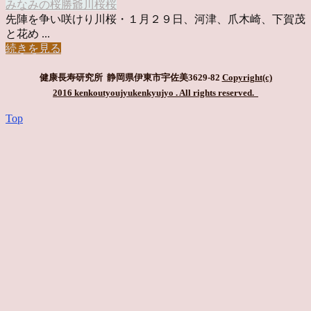
みなみの桜
勝爺
川桜
桜
先陣を争い咲けり川桜・１月２９日、河津、爪木崎、下賀茂
と花め ...
続きを見る
健康長寿研究所 静岡県伊東市宇佐美3629-82
Copyright(c)
2016 kenkoutyoujyukenkyujyo
. All rights reserved.
Top