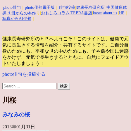
|
photo俳句
｜
photo俳句電子版
｜
俳句投稿
|
健康長寿研究所
||
中国健康体
操
|
１冊からの本作
り|
おもしろコラム
|
TEBRA書店
|
kaoru
|about us
|
HP
｜
写真からAI俳句
｜
健康長寿研究所のＨＰへようこそ！このサイトは、健康で元
気に長生きする情報を紹介・共有するサイトです。
ご自分自
身のためにも、平和な世の中のためにも、子や孫や国に迷惑
をかけず、元気で長生きするとともに、自然にフェイドアウ
トいたしましょう！
photo俳句を投稿する
川桜
みなみの桜
2013年01月31日