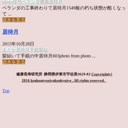
photo俳句
ベランダ
勝爺
居待月
ベランダの工事終わりて居待月1549板の朽ち状態が酷くなっ
て ...
続きを見る
居待月
2015年10月28日
まどか
居待月
手鏡
髪結
髪結いて手鏡の中居待月603photo from photo ...
続きを見る
健康長寿研究所 静岡県伊東市宇佐美3629-82
Copyright(c)
2016 kenkoutyoujyukenkyujyo
. All rights reserved.
Top