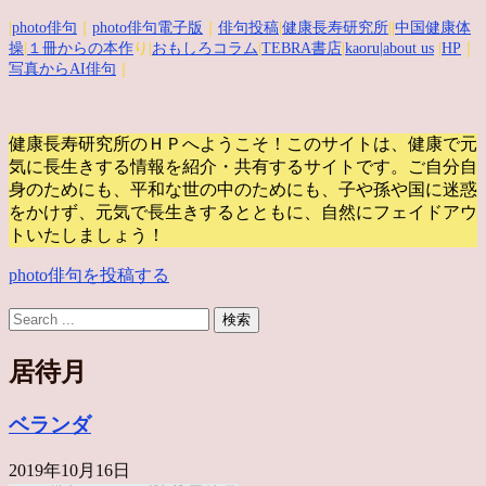
|
photo俳句
｜
photo俳句電子版
｜
俳句投稿
|
健康長寿研究所
||
中国健康体
操
|
１冊からの本作
り|
おもしろコラム
|
TEBRA書店
|
kaoru
|about us
|
HP
｜
写真からAI俳句
｜
健康長寿研究所のＨＰへようこそ！このサイトは、健康で元
気に長生きする情報を紹介・共有するサイトです。
ご自分自
身のためにも、平和な世の中のためにも、子や孫や国に迷惑
をかけず、元気で長生きするとともに、自然にフェイドアウ
トいたしましょう！
photo俳句を投稿する
居待月
ベランダ
2019年10月16日