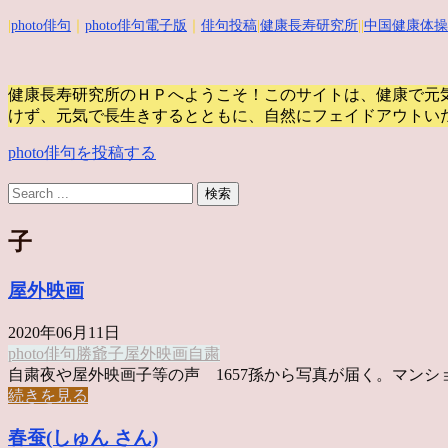
|
photo俳句
｜
photo俳句電子版
｜
俳句投稿
|
健康長寿研究所
||
中国健康体操
健康長寿研究所のＨＰへようこそ！このサイトは、健康で元
けず、元気で長生きするとともに、自然にフェイドアウトい
photo俳句を投稿する
子
屋外映画
2020年06月11日
photo俳句
勝爺
子
屋外映画
自粛
自粛夜や屋外映画子等の声 1657孫から写真が届く。マンショ .
続きを見る
春蚕(しゅん さん)