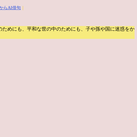
からAI俳句
｜
のためにも、平和な世の中のためにも、子や孫や国に迷惑をか