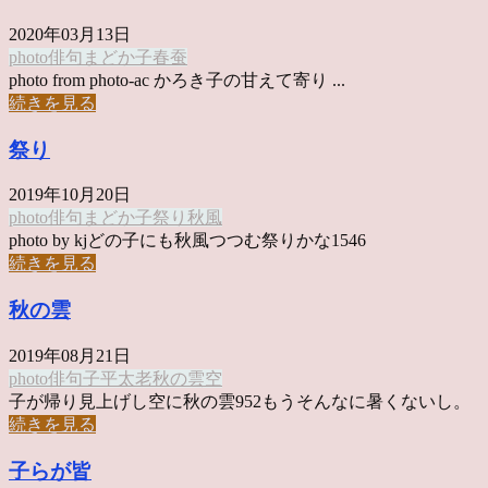
2020年03月13日
photo俳句
まどか
子
春蚕
photo from photo-ac かろき子の甘えて寄り ...
続きを見る
祭り
2019年10月20日
photo俳句
まどか
子
祭り
秋風
photo by kjどの子にも秋風つつむ祭りかな1546
続きを見る
秋の雲
2019年08月21日
photo俳句
子
平太老
秋の雲
空
子が帰り見上げし空に秋の雲952もうそんなに暑くないし。
続きを見る
子らが皆