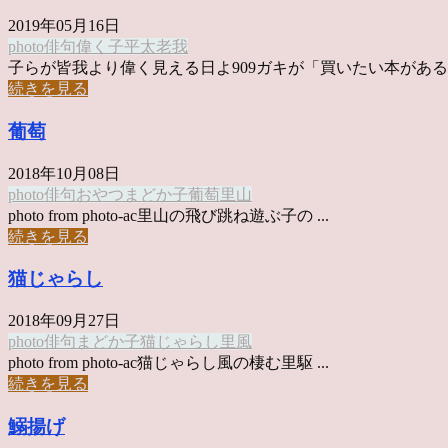
2019年05月16日
photo俳句
偉く
子
平太老
我
子らが皆我より偉く見える日よ909ガキが「買いたい本がある」 
続きを見る
葡萄
2018年10月08日
photo俳句
おやつ
まどか
子
葡萄
里山
photo from photo-ac里山の飛び跳ね遊ぶ子の ...
続きを見る
猫じゃらし
2018年09月27日
photo俳句
まどか
子
猫じゃらし
里
風
photo from photo-ac猫じゃらし風の棲む里駆 ...
続きを見る
鰯揚げ