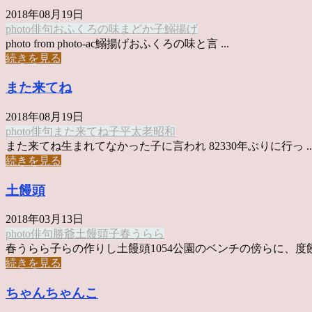
2018年08月19日
photo俳句
おふくろの味
まどか
子
鰯揚げ
photo from photo-ac鰯揚げおふくろの味と言 ...
続きを見る
また来てね
2018年08月19日
photo俳句
また来てね
子
平太老
昭和
また来てね生まれてなかった子に言われ 82330年ぶりに行っ ..
続きを見る
土饅頭
2018年03月13日
photo俳句
勝爺
土饅頭
子
春うらら
春うらら子らの作りし土饅頭1054公園のベンチの傍らに、度饅 .
続きを見る
ちゃんちゃんこ