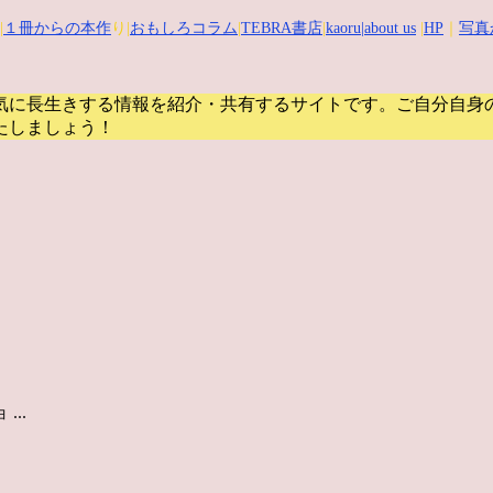
|
１冊からの本作
り|
おもしろコラム
|
TEBRA書店
|
kaoru
|about us
|
HP
｜
写真
気に長生きする情報を紹介・共有するサイトです。
ご自分自身
たしましょう！
..