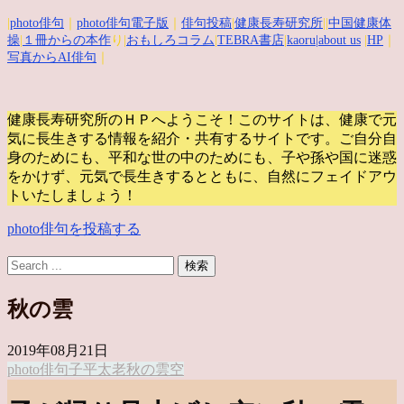
|
photo俳句
｜
photo俳句電子版
｜
俳句投稿
|
健康長寿研究所
||
中国健康体
操
|
１冊からの本作
り|
おもしろコラム
|
TEBRA書店
|
kaoru
|about us
|
HP
｜
写真からAI俳句
｜
健康長寿研究所のＨＰへようこそ！このサイトは、健康で元
気に長生きする情報を紹介・共有するサイトです。
ご自分自
身のためにも、平和な世の中のためにも、子や孫や国に迷惑
をかけず、元気で長生きするとともに、自然にフェイドアウ
トいたしましょう！
photo俳句を投稿する
秋の雲
2019年08月21日
photo俳句
子
平太老
秋の雲
空