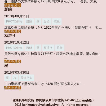
春一番隣の大木壁を抜く1735町内のKさんから、「会長、大風 ...
続きを見る
影絵
2019年08月11日
PHOTO俳句
勝爺
壁
影絵
涼風
涼風や壁に影絵を映したり1520早朝から暑い！朝陽が昇り、木 ...
続きを見る
秋湿り
2016年10月12日
PHOTO俳句
勝爺
壁
秋湿り
貝殻
貝殻の壁を伝いし秋湿り717伊豆・稲取の路地を散策。雛の館の
...
続きを見る
桜
2015年03月30日
壁
桜
梁庵平太
この季節桜で壁が出来にけり420 我が家も家人との ...
続きを見る
健康長寿研究所 静岡県伊東市宇佐美3629-82
Copyright(c)
2016 kenkoutyoujyukenkyujyo
. All rights reserved.