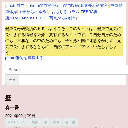
|
photo俳句
｜
photo俳句電子版
｜
俳句投稿
|
健康長寿研究所
||
中国健
康体操
|
１冊からの本作
り|
おもしろコラム
|
TEBRA書
店
|
kaoru
|about us
|
HP
｜
写真からAI俳句
｜
健康長寿研究所のＨＰへようこそ！このサイトは、健康で元気に
長生きする情報を紹介・共有するサイトです。
ご自分自身のため
にも、平和な世の中のためにも、子や孫や国に迷惑をかけず、元
気で長生きするとともに、自然にフェイドアウトいたしましょ
う！
photo俳句を投稿する
壁
春一番
2021年02月09日
PHOTO俳句
勝爺
壁
大木
春一番