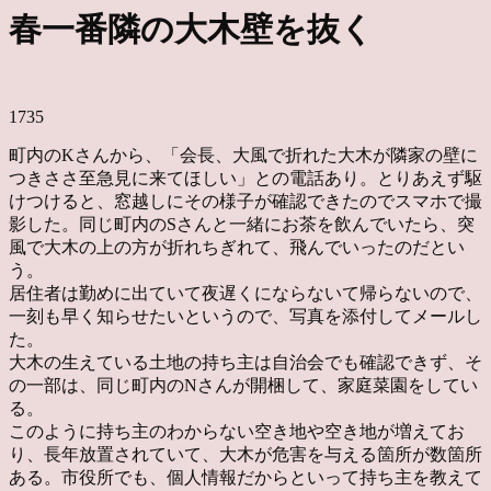
春一番隣の大木壁を抜く
1735
町内のKさんから、「会長、大風で折れた大木が隣家の壁に
つきささ至急見に来てほしい」との電話あり。とりあえず駆
けつけると、窓越しにその様子が確認できたのでスマホで撮
影した。同じ町内のSさんと一緒にお茶を飲んでいたら、突
風で大木の上の方が折れちぎれて、飛んでいったのだとい
う。
居住者は勤めに出ていて夜遅くにならないて帰らないので、
一刻も早く知らせたいというので、写真を添付してメールし
た。
大木の生えている土地の持ち主は自治会でも確認できず、そ
の一部は、同じ町内のNさんが開梱して、家庭菜園をしてい
る。
このように持ち主のわからない空き地や空き地が増えてお
り、長年放置されていて、大木が危害を与える箇所が数箇所
ある。市役所でも、個人情報だからといって持ち主を教えて