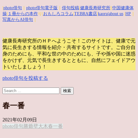
|
photo俳句
｜
photo俳句電子版
｜
俳句投稿
|
健康長寿研究所
||
中国健康体
操
|
１冊からの本作
り|
おもしろコラム
|
TEBRA書店
|
kaoru
|about us
|
HP
｜
写真からAI俳句
｜
健康長寿研究所のＨＰへようこそ！このサイトは、健康で元
気に長生きする情報を紹介・共有するサイトです。
ご自分自
身のためにも、平和な世の中のためにも、子や孫や国に迷惑
をかけず、元気で長生きするとともに、自然にフェイドアウ
トいたしましょう！
photo俳句を投稿する
春一番
2021年02月09日
photo俳句
勝爺
壁
大木
春一番