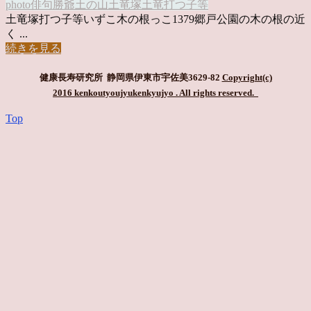
photo俳句
勝爺
土の山
土竜塚
土竜打つ
子等
土竜塚打つ子等いずこ木の根っこ1379郷戸公園の木の根の近
く ...
続きを見る
健康長寿研究所 静岡県伊東市宇佐美3629-82
Copyright(c)
2016 kenkoutyoujyukenkyujyo
. All rights reserved.
Top