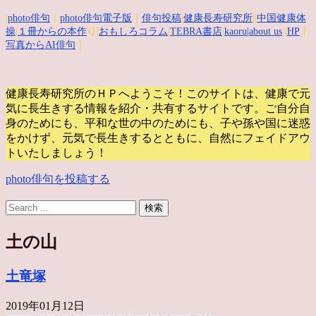
|
photo俳句
｜
photo俳句電子版
｜
俳句投稿
|
健康長寿研究所
||
中国健康体
操
|
１冊からの本作
り|
おもしろコラム
|
TEBRA書店
|
kaoru
|about us
|
HP
｜
写真からAI俳句
｜
健康長寿研究所のＨＰへようこそ！このサイトは、健康で元
気に長生きする情報を紹介・共有するサイトです。
ご自分自
身のためにも、平和な世の中のためにも、子や孫や国に迷惑
をかけず、元気で長生きするとともに、自然にフェイドアウ
トいたしましょう！
photo俳句を投稿する
土の山
土竜塚
2019年01月12日