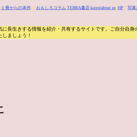
|
１冊からの本作
り|
おもしろコラム
|
TEBRA書店
|
kaoru
|about us
|
HP
｜
写真
気に長生きする情報を紹介・共有するサイトです。
ご自分自身
たしましょう！
こ