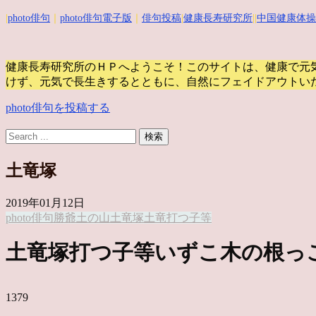
|
photo俳句
｜
photo俳句電子版
｜
俳句投稿
|
健康長寿研究所
||
中国健康体操
健康長寿研究所のＨＰへようこそ！このサイトは、健康で元
けず、元気で長生きするとともに、自然にフェイドアウトい
photo俳句を投稿する
土竜塚
2019年01月12日
photo俳句
勝爺
土の山
土竜塚
土竜打つ
子等
土竜塚打つ子等いずこ木の根っ
1379