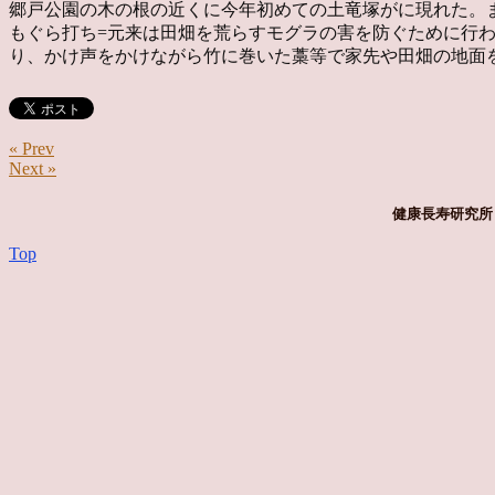
郷戸公園の木の根の近くに今年初めての土竜塚がに現れた。
もぐら打ち=元来は田畑を荒らすモグラの害を防ぐために行わ
り、かけ声をかけながら竹に巻いた藁等で家先や田畑の地面を叩く。(wi
« Prev
Next »
健康長寿研究所 
Top