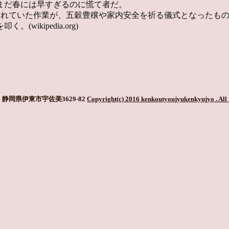
まだ春には早すぎるのに慌て者だ。
れていた作業が、五穀豊穣や家内安全を祈る儀式となったもの
kipedia.org)
静岡県伊東市宇佐美3629-82
Copyright(c) 2016 kenkoutyoujyukenkyujyo
. All