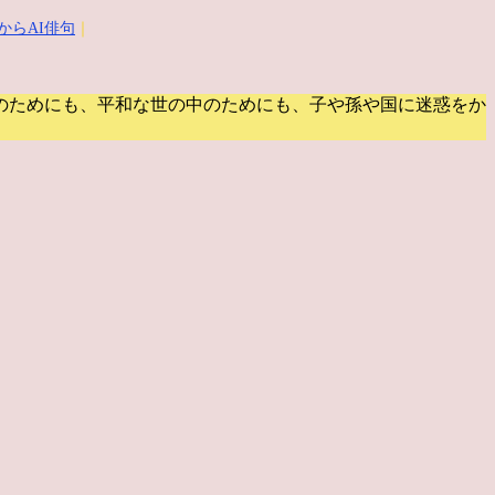
からAI俳句
｜
のためにも、平和な世の中のためにも、子や孫や国に迷惑をか