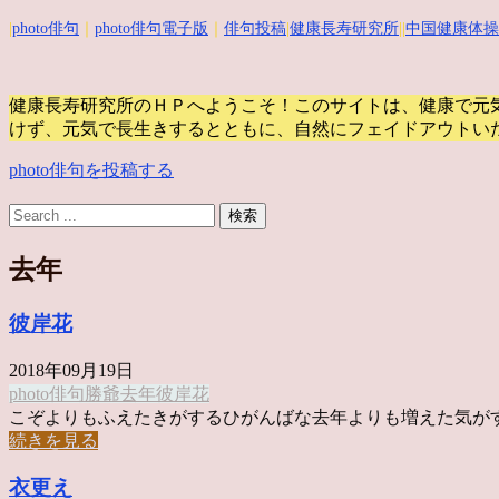
|
photo俳句
｜
photo俳句電子版
｜
俳句投稿
|
健康長寿研究所
||
中国健康体操
健康長寿研究所のＨＰへようこそ！このサイトは、健康で元
けず、元気で長生きするとともに、自然にフェイドアウトい
photo俳句を投稿する
去年
彼岸花
2018年09月19日
photo俳句
勝爺
去年
彼岸花
こぞよりもふえたきがするひがんばな去年よりも増えた気がする彼
続きを見る
衣更え