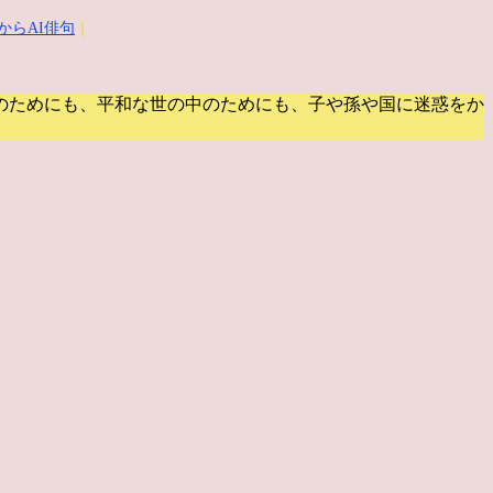
からAI俳句
｜
のためにも、平和な世の中のためにも、子や孫や国に迷惑をか