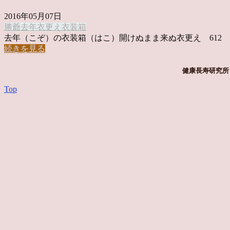
2016年05月07日
勝爺
去年
衣更え
衣装箱
去年（こぞ）の衣装箱（はこ）開けぬまま来ぬ衣更え 612 & 
続きを見る
健康長寿研究所 
Top