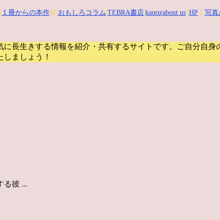
|
１冊からの本作
り|
おもしろコラム
|
TEBRA書店
|
kaoru
|about us
|
HP
｜
写真
気に長生きする情報を紹介・共有するサイトです。
ご自分自身
たしましょう！
 ...