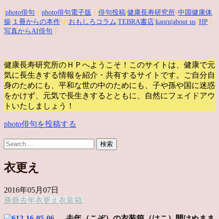
|
photo俳句
｜
photo俳句電子版
｜
俳句投稿
|
健康長寿研究所
||
中国健康体
操
|
１冊からの本作
り|
おもしろコラム
|
TEBRA書店
|
kaoru
|about us
|
HP
｜
写真からAI俳句
｜
健康長寿研究所のＨＰへようこそ！このサイトは、健康で元
気に長生きする情報を紹介・共有するサイトです。
ご自分自
身のためにも、平和な世の中のためにも、子や孫や国に迷惑
をかけず、元気で長生きするとともに、自然にフェイドアウ
トいたしましょう！
photo俳句を投稿する
衣更え
2016年05月07日
勝爺
去年
衣更え
衣装箱
去年（こぞ）の衣装箱（はこ）開けぬまま