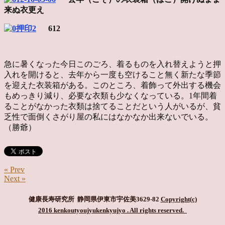
来ぬ衣更え
612
急に暑くなった今日このごろ、着るものを入れ替えようと押
入れを開けると、去年から一度も空けること無く新たな季節
を迎えた衣装箱がある。このところ、着飾って外出する機会
もめっきり減り、必要な衣類も少なくなっている。1年間着
ることがなかった衣類は捨てることだという人がいるが、貧
乏性で面倒くさがり屋の私にはなかなか出来ないでいる。
（勝爺）
« Prev
Next »
健康長寿研究所 静岡県伊東市宇佐美3629-82
Copyright(c)
2016 kenkoutyoujyukenkyujyo
. All rights reserved.