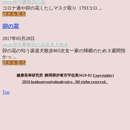
photo俳句
勝爺
卯の花
コロナ過や卯の花くたしマスク取り 1793コロ ...
続きを見る
卯の花
2017年05月28日
photo俳句
勝爺
卯の花
坂道
犬散歩
卯の花の匂う坂道犬散歩865次女一家の帰郷のため３週間預
かっ ...
続きを見る
健康長寿研究所 静岡県伊東市宇佐美3629-82
Copyright(c)
2016 kenkoutyoujyukenkyujyo
. All rights reserved.
Top