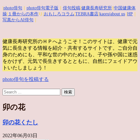
|
photo俳句
｜
photo俳句電子版
｜
俳句投稿
|
健康長寿研究所
||
中国健康体
操
|
１冊からの本作
り|
おもしろコラム
|
TEBRA書店
|
kaoru
|about us
|
HP
｜
写真からAI俳句
｜
健康長寿研究所のＨＰへようこそ！このサイトは、健康で元
気に長生きする情報を紹介・共有するサイトです。
ご自分自
身のためにも、平和な世の中のためにも、子や孫や国に迷惑
をかけず、元気で長生きするとともに、自然にフェイドアウ
トいたしましょう！
photo俳句を投稿する
卯の花
卯の花くたし
2022年06月03日