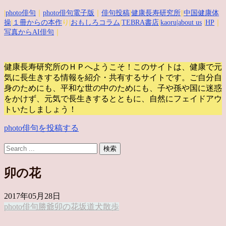
|
photo俳句
｜
photo俳句電子版
｜
俳句投稿
|
健康長寿研究所
||
中国健康体
操
|
１冊からの本作
り|
おもしろコラム
|
TEBRA書店
|
kaoru
|about us
|
HP
｜
写真からAI俳句
｜
健康長寿研究所のＨＰへようこそ！このサイトは、健康で元
気に長生きする情報を紹介・共有するサイトです。
ご自分自
身のためにも、平和な世の中のためにも、子や孫や国に迷惑
をかけず、元気で長生きするとともに、自然にフェイドアウ
トいたしましょう！
photo俳句を投稿する
卯の花
2017年05月28日
photo俳句
勝爺
卯の花
坂道
犬散歩