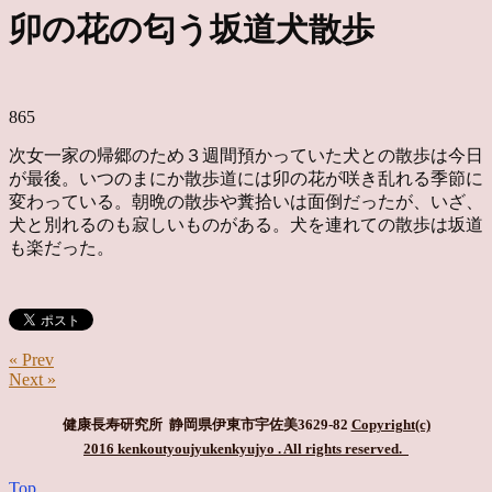
卯の花の匂う坂道犬散歩
865
次女一家の帰郷のため３週間預かっていた犬との散歩は今日
が最後。いつのまにか散歩道には卯の花が咲き乱れる季節に
変わっている。朝晩の散歩や糞拾いは面倒だったが、いざ、
犬と別れるのも寂しいものがある。犬を連れての散歩は坂道
も楽だった。
« Prev
Next »
健康長寿研究所 静岡県伊東市宇佐美3629-82
Copyright(c)
2016 kenkoutyoujyukenkyujyo
. All rights reserved.
Top