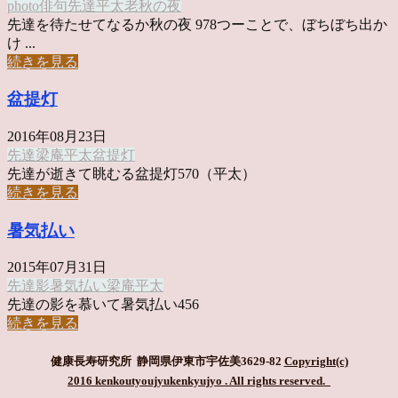
photo俳句
先達
平太老
秋の夜
先達を待たせてなるか秋の夜 978つーことで、ぼちぼち出か
け ...
続きを見る
盆提灯
2016年08月23日
先達
梁庵平太
盆提灯
先達が逝きて眺むる盆提灯570（平太）
続きを見る
暑気払い
2015年07月31日
先達
影
暑気払い
梁庵平太
先達の影を慕いて暑気払い456
続きを見る
健康長寿研究所 静岡県伊東市宇佐美3629-82
Copyright(c)
2016 kenkoutyoujyukenkyujyo
. All rights reserved.