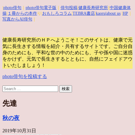
|
photo俳句
｜
photo俳句電子版
｜
俳句投稿
|
健康長寿研究所
||
中国健康体
操
|
１冊からの本作
り|
おもしろコラム
|
TEBRA書店
|
kaoru
|about us
|
HP
｜
写真からAI俳句
｜
健康長寿研究所のＨＰへようこそ！このサイトは、健康で元
気に長生きする情報を紹介・共有するサイトです。
ご自分自
身のためにも、平和な世の中のためにも、子や孫や国に迷惑
をかけず、元気で長生きするとともに、自然にフェイドアウ
トいたしましょう！
photo俳句を投稿する
先達
秋の夜
2019年10月31日