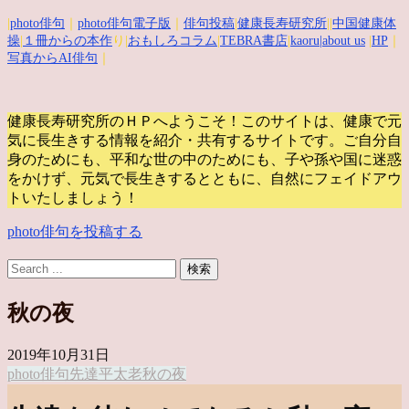
|
photo俳句
｜
photo俳句電子版
｜
俳句投稿
|
健康長寿研究所
||
中国健康体
操
|
１冊からの本作
り|
おもしろコラム
|
TEBRA書店
|
kaoru
|about us
|
HP
｜
写真からAI俳句
｜
健康長寿研究所のＨＰへようこそ！このサイトは、健康で元
気に長生きする情報を紹介・共有するサイトです。
ご自分自
身のためにも、平和な世の中のためにも、子や孫や国に迷惑
をかけず、元気で長生きするとともに、自然にフェイドアウ
トいたしましょう！
photo俳句を投稿する
秋の夜
2019年10月31日
photo俳句
先達
平太老
秋の夜