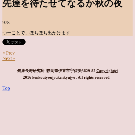
先達を待たせてなるか秋の夜
978
つーことで、ぼちぼち出かけます
« Prev
Next »
健康長寿研究所 静岡県伊東市宇佐美3629-82
Copyright(c)
2016 kenkoutyoujyukenkyujyo
. All rights reserved.
Top