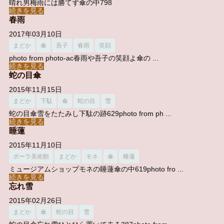
晴れ男梅雨には勝てず傘の中798
続きを見る
春雨
2017年03月10日
まどか
傘
吾子
春雨
笑顔
photo from photo-ac春雨や吾子の笑顔よ傘の ...
続きを見る
蛇の目傘
2015年11月15日
まどか
下駄
傘
蛇の目
雪
蛇の目傘雪をたたみし下駄の跡629photo from ph ...
続きを見る
睡蓮
2015年11月10日
ポーラ美術館
まどか
モネ
傘
睡蓮
ミュージアムショップモネの睡蓮傘の中619photo fro ...
続きを見る
忘れ雪
2015年02月26日
まどか
傘
蛇の目
雪