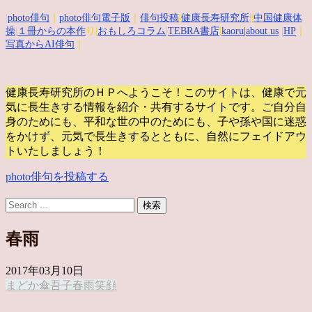
|
photo俳句
｜
photo俳句電子版
｜
俳句投稿
|
健康長寿研究所
||
中国健康体
操
|
１冊からの本作
り|
おもしろコラム
|
TEBRA書店
|
kaoru
|about us
|
HP
｜
写真からAI俳句
｜
健康長寿研究所のＨＰへようこそ！このサイトは、健康で元
気に長生きする情報を紹介・共有するサイトです。
ご自分自
身のためにも、平和な世の中のためにも、子や孫や国に迷惑
をかけず、元気で長生きするとともに、自然にフェイドアウ
トいたしましょう！
photo俳句を投稿する
春雨
2017年03月10日
まどか
傘
吾子
春雨
笑顔