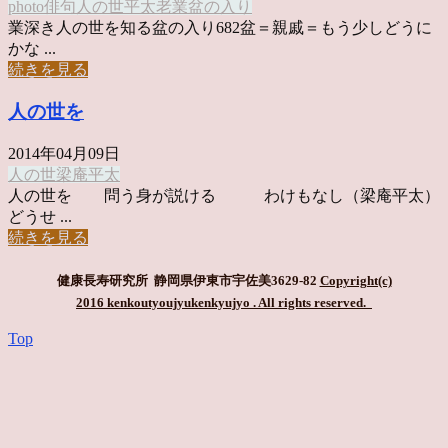
photo俳句
人の世
平太老
業
盆の入り
業深き人の世を知る盆の入り682盆＝親戚＝もう少しどうに
かな ...
続きを見る
人の世を
2014年04月09日
人の世
梁庵平太
人の世を 問う身が説ける わけもなし（梁庵平太）
どうせ ...
続きを見る
健康長寿研究所 静岡県伊東市宇佐美3629-82
Copyright(c)
2016 kenkoutyoujyukenkyujyo
. All rights reserved.
Top