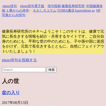
|
photo俳句
｜
photo俳句電子版
｜
俳句投稿
|
健康長寿研究所
||
中国健康体
操
|
１冊からの本作
り|
おもしろコラム
|
TEBRA書店
|
kaoru
|about us
|
HP
｜
写真からAI俳句
｜
健康長寿研究所のＨＰへようこそ！このサイトは、健康で元
気に長生きする情報を紹介・共有するサイトです。
ご自分自
身のためにも、平和な世の中のためにも、子や孫や国に迷惑
をかけず、元気で長生きするとともに、自然にフェイドアウ
トいたしましょう！
photo俳句を投稿する
人の世
盆の入り
2017年08月13日