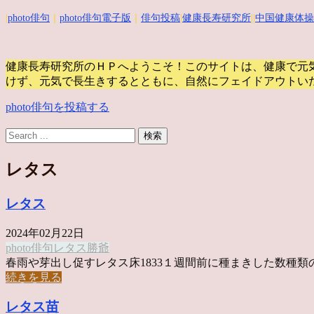
|
photo俳句
｜
photo俳句電子版
｜
俳句投稿
|
健康長寿研究所
||
中国健康体操
健康長寿研究所のＨＰへようこそ！このサイトは、健康で元
けず、元気で長生きするとともに、自然にフェイドアウトい
photo俳句を投稿する
レタス
レタス
2024年02月22日
photo俳句
レタス
勝爺
春雨や芽出し促すレタス床1833１週間前に種まきした数種類の .
続きを見る
レタス苗