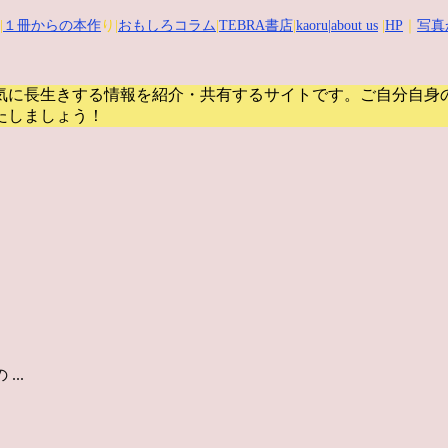
|
１冊からの本作
り|
おもしろコラム
|
TEBRA書店
|
kaoru
|about us
|
HP
｜
写真
気に長生きする情報を紹介・共有するサイトです。
ご自分自身
たしましょう！
..