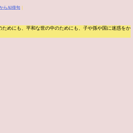
からAI俳句
｜
のためにも、平和な世の中のためにも、子や孫や国に迷惑をか