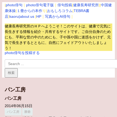
|
photo俳句
｜
photo俳句電子版
｜
俳句投稿
|
健康長寿研究所
||
中国健
康体操
|
１冊からの本作
り|
おもしろコラム
|
TEBRA書
店
|
kaoru
|about us
|
HP
｜
写真からAI俳句
｜
健康長寿研究所のＨＰへようこそ！このサイトは、健康で元気に
長生きする情報を紹介・共有するサイトです。
ご自分自身のため
にも、平和な世の中のためにも、子や孫や国に迷惑をかけず、元
気で長生きするとともに、自然にフェイドアウトいたしましょ
う！
photo俳句を投稿する
パン工房
パン工房
2014年06月15日
パン工房
勝爺