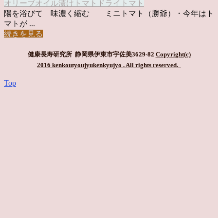
オリーブオイル漬け
トマト
ドライトマト
陽を浴びて 味濃く縮む ミニトマト（勝爺）・今年はト
マトが ...
続きを見る
健康長寿研究所 静岡県伊東市宇佐美3629-82
Copyright(c)
2016 kenkoutyoujyukenkyujyo
. All rights reserved.
Top