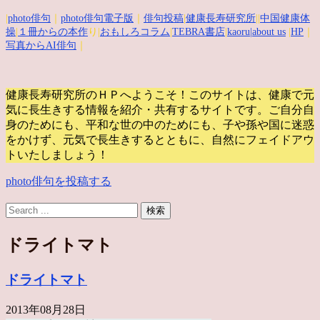
|
photo俳句
｜
photo俳句電子版
｜
俳句投稿
|
健康長寿研究所
||
中国健康体
操
|
１冊からの本作
り|
おもしろコラム
|
TEBRA書店
|
kaoru
|about us
|
HP
｜
写真からAI俳句
｜
健康長寿研究所のＨＰへようこそ！このサイトは、健康で元
気に長生きする情報を紹介・共有するサイトです。
ご自分自
身のためにも、平和な世の中のためにも、子や孫や国に迷惑
をかけず、元気で長生きするとともに、自然にフェイドアウ
トいたしましょう！
photo俳句を投稿する
ドライトマト
ドライトマト
2013年08月28日