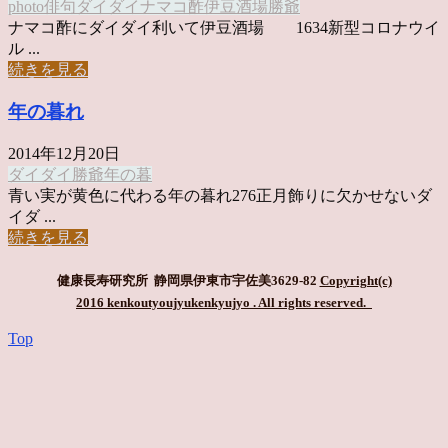
photo俳句
ダイダイ
ナマコ酢
伊豆酒場
勝爺
ナマコ酢にダイダイ利いて伊豆酒場 1634新型コロナウイ
ル ...
続きを見る
年の暮れ
2014年12月20日
ダイダイ
勝爺
年の暮
青い実が黄色に代わる年の暮れ276正月飾りに欠かせないダ
イダ ...
続きを見る
健康長寿研究所 静岡県伊東市宇佐美3629-82
Copyright(c)
2016 kenkoutyoujyukenkyujyo
. All rights reserved.
Top