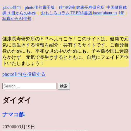
|
photo俳句
｜
photo俳句電子版
｜
俳句投稿
|
健康長寿研究所
||
中国健康体
操
|
１冊からの本作
り|
おもしろコラム
|
TEBRA書店
|
kaoru
|about us
|
HP
｜
写真からAI俳句
｜
健康長寿研究所のＨＰへようこそ！このサイトは、健康で元
気に長生きする情報を紹介・共有するサイトです。
ご自分自
身のためにも、平和な世の中のためにも、子や孫や国に迷惑
をかけず、元気で長生きするとともに、自然にフェイドアウ
トいたしましょう！
photo俳句を投稿する
ダイダイ
ナマコ酢
2020年03月19日