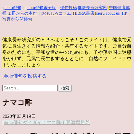
|
photo俳句
｜
photo俳句電子版
｜
俳句投稿
|
健康長寿研究所
||
中国健康体
操
|
１冊からの本作
り|
おもしろコラム
|
TEBRA書店
|
kaoru
|about us
|
HP
｜
写真からAI俳句
｜
健康長寿研究所のＨＰへようこそ！このサイトは、健康で元
気に長生きする情報を紹介・共有するサイトです。
ご自分自
身のためにも、平和な世の中のためにも、子や孫や国に迷惑
をかけず、元気で長生きするとともに、自然にフェイドアウ
トいたしましょう！
photo俳句を投稿する
ナマコ酢
2020年03月19日
photo俳句
ダイダイ
ナマコ酢
伊豆酒場
勝爺