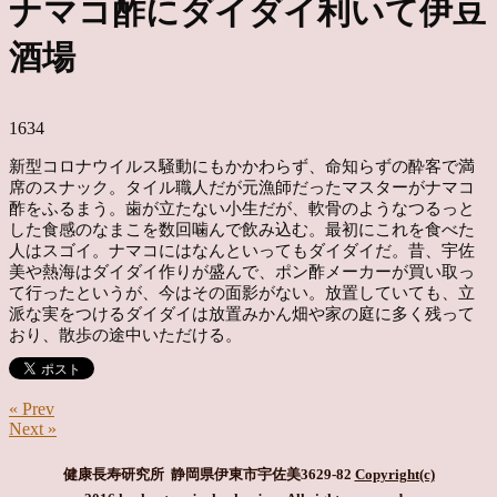
ナマコ酢にダイダイ利いて伊豆
酒場
1634
新型コロナウイルス騒動にもかかわらず、命知らずの酔客で満
席のスナック。タイル職人だが元漁師だったマスターがナマコ
酢をふるまう。歯が立たない小生だが、軟骨のようなつるっと
した食感のなまこを数回噛んで飲み込む。最初にこれを食べた
人はスゴイ。ナマコにはなんといってもダイダイだ。昔、宇佐
美や熱海はダイダイ作りが盛んで、ポン酢メーカーが買い取っ
て行ったというが、今はその面影がない。放置していても、立
派な実をつけるダイダイは放置みかん畑や家の庭に多く残って
おり、散歩の途中いただける。
« Prev
Next »
健康長寿研究所 静岡県伊東市宇佐美3629-82
Copyright(c)