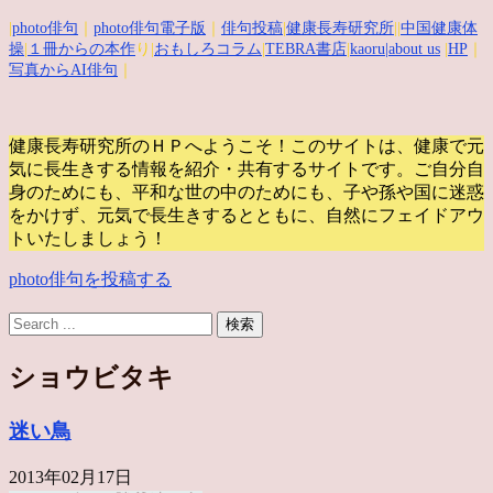
|
photo俳句
｜
photo俳句電子版
｜
俳句投稿
|
健康長寿研究所
||
中国健康体
操
|
１冊からの本作
り|
おもしろコラム
|
TEBRA書店
|
kaoru
|about us
|
HP
｜
写真からAI俳句
｜
健康長寿研究所のＨＰへようこそ！このサイトは、健康で元
気に長生きする情報を紹介・共有するサイトです。
ご自分自
身のためにも、平和な世の中のためにも、子や孫や国に迷惑
をかけず、元気で長生きするとともに、自然にフェイドアウ
トいたしましょう！
photo俳句を投稿する
ショウビタキ
迷い鳥
2013年02月17日