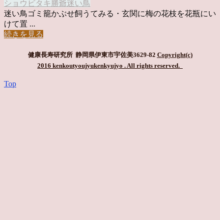
ショウビタキ
勝爺
迷い鳥
迷い鳥ゴミ籠かぶせ飼うてみる・玄関に梅の花枝を花瓶にい
けて置 ...
続きを見る
健康長寿研究所 静岡県伊東市宇佐美3629-82
Copyright(c)
2016 kenkoutyoujyukenkyujyo
. All rights reserved.
Top