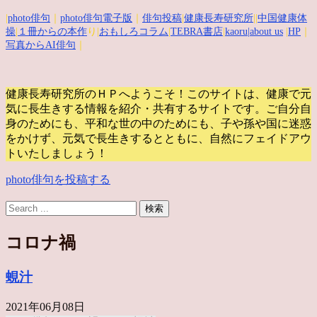
|
photo俳句
｜
photo俳句電子版
｜
俳句投稿
|
健康長寿研究所
||
中国健康体
操
|
１冊からの本作
り|
おもしろコラム
|
TEBRA書店
|
kaoru
|about us
|
HP
｜
写真からAI俳句
｜
健康長寿研究所のＨＰへようこそ！このサイトは、健康で元
気に長生きする情報を紹介・共有するサイトです。
ご自分自
身のためにも、平和な世の中のためにも、子や孫や国に迷惑
をかけず、元気で長生きするとともに、自然にフェイドアウ
トいたしましょう！
photo俳句を投稿する
コロナ禍
蜆汁
2021年06月08日