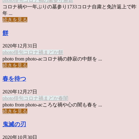
photo俳句
コロナ禍
の墓参り
勝爺
コロナ禍や一年ぶりの墓参り1733コロナ自粛と免許返上で昨
年 ...
続きを見る
餅
2020年12月31日
photo俳句
コロナ禍
まどか
餅
photo from photo-acコロナ禍の静寂の中餅を ...
続きを見る
春を待つ
2020年12月27日
photo俳句
コロナ禍
まどか
春
闇
photo from photo-acころな禍や心の闇も春を ...
続きを見る
鬼滅の刃
2020年10月30日