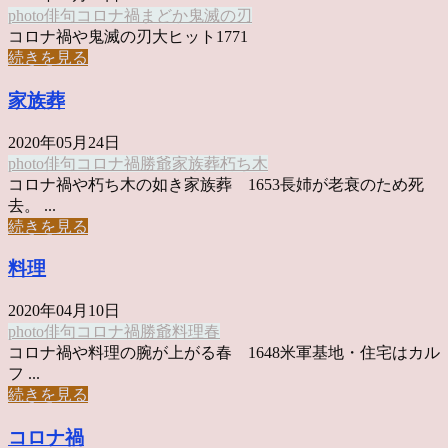
photo俳句
コロナ禍
まどか
鬼滅の刃
コロナ禍や鬼滅の刃大ヒット1771
続きを見る
家族葬
2020年05月24日
photo俳句
コロナ禍
勝爺
家族葬
朽ち木
コロナ禍や朽ち木の如き家族葬 1653長姉が老衰のため死
去。 ...
続きを見る
料理
2020年04月10日
photo俳句
コロナ禍
勝爺
料理
春
コロナ禍や料理の腕が上がる春 1648米軍基地・住宅はカル
フ ...
続きを見る
コロナ禍