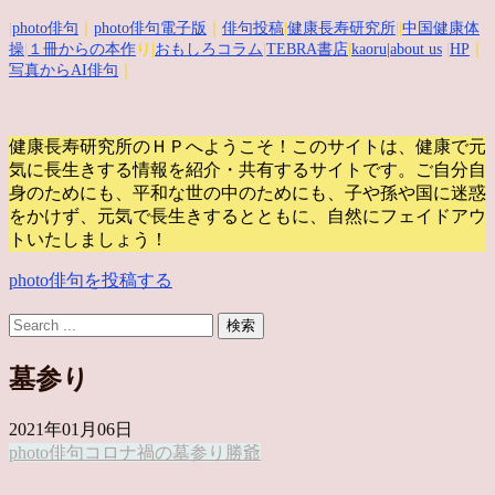
|
photo俳句
｜
photo俳句電子版
｜
俳句投稿
|
健康長寿研究所
||
中国健康体
操
|
１冊からの本作
り|
おもしろコラム
|
TEBRA書店
|
kaoru
|about us
|
HP
｜
写真からAI俳句
｜
健康長寿研究所のＨＰへようこそ！このサイトは、健康で元
気に長生きする情報を紹介・共有するサイトです。
ご自分自
身のためにも、平和な世の中のためにも、子や孫や国に迷惑
をかけず、元気で長生きするとともに、自然にフェイドアウ
トいたしましょう！
photo俳句を投稿する
墓参り
2021年01月06日
photo俳句
コロナ禍
の墓参り
勝爺