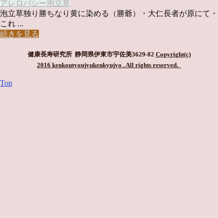
アレロパシー
泡立草
泡立草独り勝ちなり黄に染める（勝爺）・大仁長者が原にて・
これ ...
続きを見る
健康長寿研究所 静岡県伊東市宇佐美3629-82
Copyright(c)
2016 kenkoutyoujyukenkyujyo
. All rights reserved.
Top