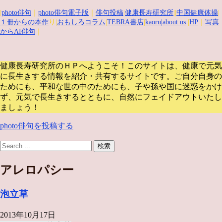
|
photo俳句
｜
photo俳句電子版
｜
俳句投稿
|
健康長寿研究所
||
中国健康体操
|
１冊からの本作
り|
おもしろコラム
|
TEBRA書店
|
kaoru
|about us
|
HP
｜
写真
からAI俳句
｜
健康長寿研究所のＨＰへようこそ！このサイトは、健康で元気
に長生きする情報を紹介・共有するサイトです。
ご自分自身の
ためにも、平和な世の中のためにも、子や孫や国に迷惑をかけ
ず、元気で長生きするとともに、自然にフェイドアウトいたし
ましょう！
photo俳句を投稿する
アレロパシー
泡立草
2013年10月17日