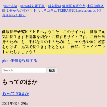
|
photo俳句
｜
photo俳句電子版
｜
俳句投稿
|
健康長寿研究所
||
中国健康体
操
|
１冊からの本作
り|
おもしろコラム
|
TEBRA書店
|
kaoru
|about us
|
HP
｜
写真からAI俳句
｜
健康長寿研究所のＨＰへようこそ！このサイトは、健康で元
気に長生きする情報を紹介・共有するサイトです。
ご自分自
身のためにも、平和な世の中のためにも、子や孫や国に迷惑
をかけず、元気で長生きするとともに、自然にフェイドアウ
トいたしましょう！
photo俳句を投稿する
もってのほか
もってのほか
2021年09月29日