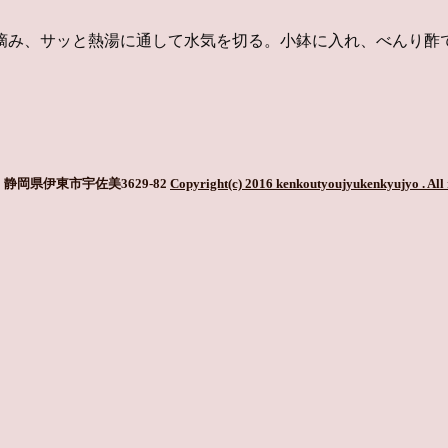
を摘み、サッと熱湯に通して水気を切る。小鉢に入れ、べんり酢
静岡県伊東市宇佐美3629-82
Copyright(c) 2016 kenkoutyoujyukenkyujyo
. All