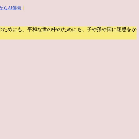
からAI俳句
｜
のためにも、平和な世の中のためにも、子や孫や国に迷惑をか