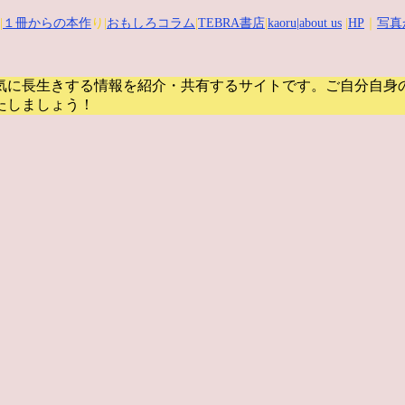
|
１冊からの本作
り|
おもしろコラム
|
TEBRA書店
|
kaoru
|about us
|
HP
｜
写真
気に長生きする情報を紹介・共有するサイトです。
ご自分自身
たしましょう！