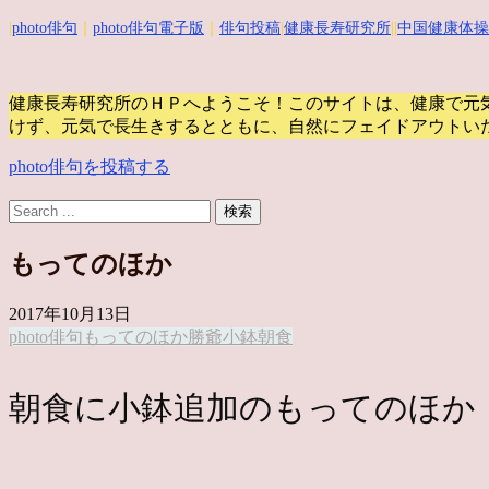
|
photo俳句
｜
photo俳句電子版
｜
俳句投稿
|
健康長寿研究所
||
中国健康体操
健康長寿研究所のＨＰへようこそ！このサイトは、健康で元
けず、元気で長生きするとともに、自然にフェイドアウトい
photo俳句を投稿する
もってのほか
2017年10月13日
photo俳句
もってのほか
勝爺
小鉢
朝食
朝食に小鉢追加のもってのほか