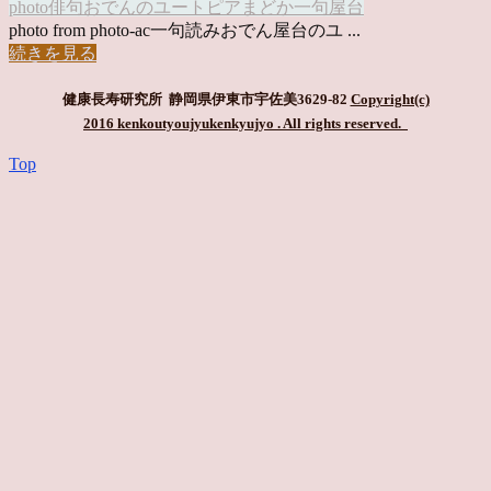
photo俳句
おでん
のユートピア
まどか
一句
屋台
photo from photo-ac一句読みおでん屋台のユ ...
続きを見る
健康長寿研究所 静岡県伊東市宇佐美3629-82
Copyright(c)
2016 kenkoutyoujyukenkyujyo
. All rights reserved.
Top