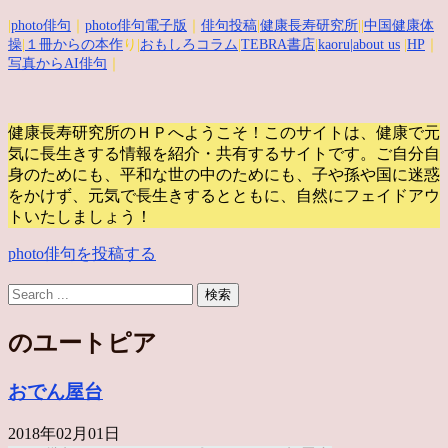
|
photo俳句
｜
photo俳句電子版
｜
俳句投稿
|
健康長寿研究所
||
中国健康体
操
|
１冊からの本作
り|
おもしろコラム
|
TEBRA書店
|
kaoru
|about us
|
HP
｜
写真からAI俳句
｜
健康長寿研究所のＨＰへようこそ！このサイトは、健康で元
気に長生きする情報を紹介・共有するサイトです。
ご自分自
身のためにも、平和な世の中のためにも、子や孫や国に迷惑
をかけず、元気で長生きするとともに、自然にフェイドアウ
トいたしましょう！
photo俳句を投稿する
のユートピア
おでん屋台
2018年02月01日