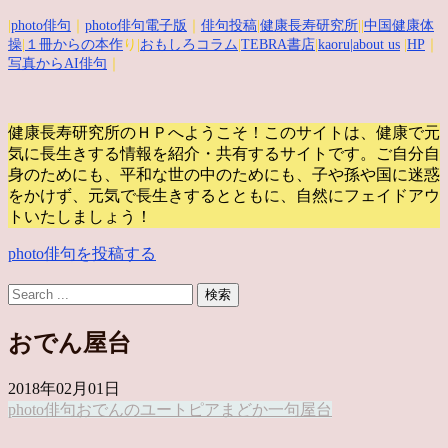
|
photo俳句
｜
photo俳句電子版
｜
俳句投稿
|
健康長寿研究所
||
中国健康体
操
|
１冊からの本作
り|
おもしろコラム
|
TEBRA書店
|
kaoru
|about us
|
HP
｜
写真からAI俳句
｜
健康長寿研究所のＨＰへようこそ！このサイトは、健康で元
気に長生きする情報を紹介・共有するサイトです。
ご自分自
身のためにも、平和な世の中のためにも、子や孫や国に迷惑
をかけず、元気で長生きするとともに、自然にフェイドアウ
トいたしましょう！
photo俳句を投稿する
おでん屋台
2018年02月01日
photo俳句
おでん
のユートピア
まどか
一句
屋台