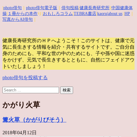
|
photo俳句
｜
photo俳句電子版
｜
俳句投稿
|
健康長寿研究所
||
中国健康体
操
|
１冊からの本作
り|
おもしろコラム
|
TEBRA書店
|
kaoru
|about us
|
HP
｜
写真からAI俳句
｜
健康長寿研究所のＨＰへようこそ！このサイトは、健康で元
気に長生きする情報を紹介・共有するサイトです。
ご自分自
身のためにも、平和な世の中のためにも、子や孫や国に迷惑
をかけず、元気で長生きするとともに、自然にフェイドアウ
トいたしましょう！
photo俳句を投稿する
かがり火草
篝火草（かがりびそう）
2018年04月12日