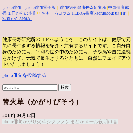
|
photo俳句
｜
photo俳句電子版
｜
俳句投稿
|
健康長寿研究所
||
中国健康体
操
|
１冊からの本作
り|
おもしろコラム
|
TEBRA書店
|
kaoru
|about us
|
HP
｜
写真からAI俳句
｜
健康長寿研究所のＨＰへようこそ！このサイトは、健康で元
気に長生きする情報を紹介・共有するサイトです。
ご自分自
身のためにも、平和な世の中のためにも、子や孫や国に迷惑
をかけず、元気で長生きするとともに、自然にフェイドアウ
トいたしましょう！
photo俳句を投稿する
篝火草（かがりびそう）
2018年04月12日
photo俳句
かがり火草
シクラメン
まどか
メール
夜明け
音