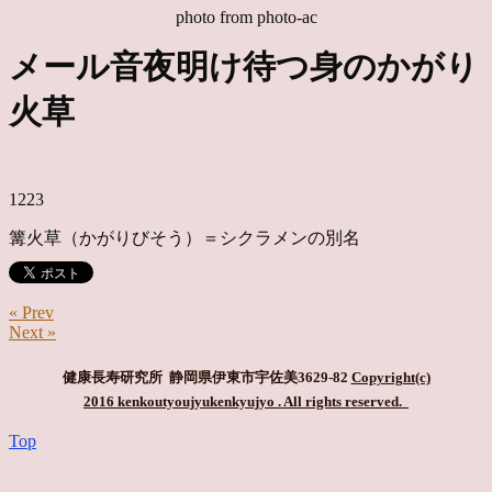
photo from photo-ac
メール音夜明け待つ身のかがり
火草
1223
篝火草（かがりびそう）＝シクラメンの別名
« Prev
Next »
健康長寿研究所 静岡県伊東市宇佐美3629-82
Copyright(c)
2016 kenkoutyoujyukenkyujyo
. All rights reserved.
Top